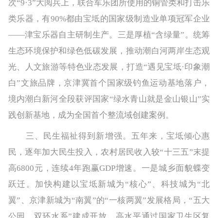
次“9·3”大阅兵上，联合军乐团所使用的铜管类和打击乐
类乐器，有90%都由宝坻的国家级制造业单项冠军企业
——津宝乐器自主研制生产。三是厚植“含绿量”。统筹
生态环境保护和绿色低碳发展，推动潮白河两岸生态观
光、人文旅游等特色业态发展，打造“遇见宝坻·印象潮
白”文旅品牌，京津冀首个国家级钓鱼运动基地落户，
境内潮白新河全段获评国家“绿水青山就是金山银山”实
践创新基地，成为全国首个整流域创建案例。
三、民生福祉得到新增强。五年来，宝坻倾心惠
民，逐年加大民生投入，农村居民收入较“十三五”末提
高6800元，连续4年跑赢GDP增速。一是城乡面貌蝶变
跃迁。加快构建以宝坻新城为“核心”、科技城为“北
翼”、京津新城为“南翼”的“一核两翼”发展格局，“五大
公园、双环水系”建成开放，高水平通过国家卫生区复