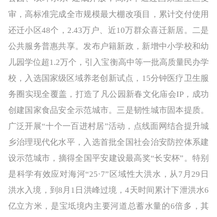
审，高标准完成全市规模最大棚改项目，累计交付使用
还迁小区48个，2.43万户、近10万群众喜迁新居。二是
公共服务普惠共享。发布户籍新政，新增中小学校和幼
儿园学位超1.2万个，引入宝衡高中等一批高质量民办学
校，入选国家级区域养老创新试点，15分钟医疗卫生服
务圈实现全覆盖，打造了凡公园新春文化庙会IP，成功
创建国家食品安全示范城市。三是韧性城市固本提质。
广泛开展“十个一百进村居”活动，点线面网结合提升城
乡治理现代化水平，入选首批全国社会治安防控体系建
设示范城市，摘得全国平安建设最高奖“长安杯”。特别
是科学有效应对海河“25·7”区域性大洪水，从7月29日
洪水入境，到8月1日洪峰过境，4天时间累计下泄洪水6
亿立方米，是宝坻境内主要河道总蓄水量的6倍多，其