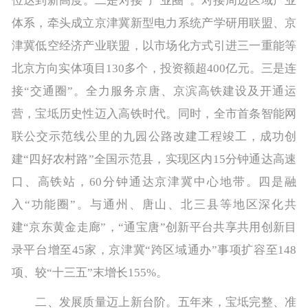
位达到新高度。二是对接“产业圈”。对接周边区域产业
体系，牵头成立京津冀新型电力系统产学研用联盟、京
津冀低空经济产业联盟，以市场化方式引进三一重能等
北京方向实体项目130多个，投资额超400亿元。三是连
接“交通圈”。全力服务京唐、京滨高铁建设及开通运
营，宝坻历史性迈入高铁时代。同时，全市首条智能网
联公交示范线公里的九园公路改建工程竣工，成功创
建“四好农村路”全国示范县，实现区内15分钟通达高速
口、高铁站，60分钟通达京津冀中心地带。四是融
入“功能圈”。与通州、唐山、北三县等地区深化共
建“京东黄金走廊”，“通宝唐”创新平台共享共用创新目
录平台增至45家，京津冀“跨区域通办”事项扩容至148
项、较“十三五”末增长155%。
二、发展质量迈上新台阶。五年来，宝坻完整、准