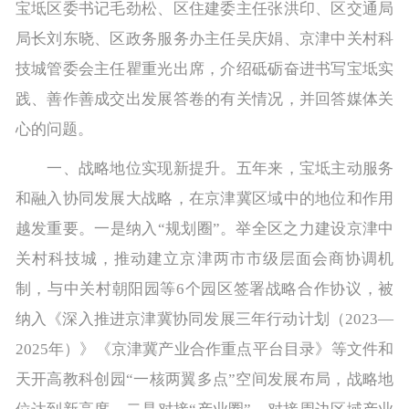
宝坻区委书记毛劲松、区住建委主任张洪印、区交通局
局长刘东晓、区政务服务办主任吴庆娟、京津中关村科
技城管委会主任瞿重光出席，介绍砥砺奋进书写宝坻实
践、善作善成交出发展答卷的有关情况，并回答媒体关
心的问题。
一、战略地位实现新提升。五年来，宝坻主动服务
和融入协同发展大战略，在京津冀区域中的地位和作用
越发重要。一是纳入“规划圈”。举全区之力建设京津中
关村科技城，推动建立京津两市市级层面会商协调机
制，与中关村朝阳园等6个园区签署战略合作协议，被
纳入《深入推进京津冀协同发展三年行动计划（2023—
2025年）》《京津冀产业合作重点平台目录》等文件和
天开高教科创园“一核两翼多点”空间发展布局，战略地