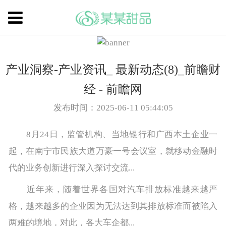
产业洞察-产业资讯_ 最新动态(8)_前瞻财
经 - 前瞻网
发布时间：2025-06-11 05:44:05
8月24日，监管机构、当地银行和广西本土企业一
起，在南宁市民族大道万豪一号会议室，就移动金融时
代的业务创新进行深入探讨交流...
近年来，随着世界各国对汽车排放标准越来越严
格，越来越多的企业因为无法达到其排放标准而被陷入
两难的境地，对此，各大车企都...