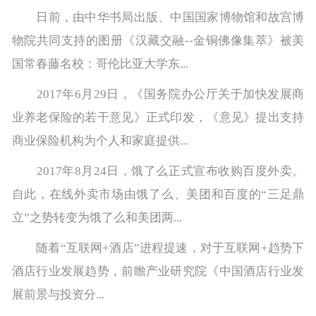
日前，由中华书局出版、中国国家博物馆和故宫博
物院共同支持的图册《汉藏交融--金铜佛像集萃》被美
国常春藤名校：哥伦比亚大学东...
2017年6月29日，《国务院办公厅关于加快发展商
业养老保险的若干意见》正式印发，《意见》提出支持
商业保险机构为个人和家庭提供...
2017年8月24日，饿了么正式宣布收购百度外卖。
自此，在线外卖市场由饿了么、美团和百度的“三足鼎
立”之势转变为饿了么和美团两...
随着“互联网+酒店”进程提速，对于互联网+趋势下
酒店行业发展趋势，前瞻产业研究院《中国酒店行业发
展前景与投资分...