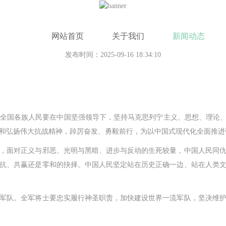
网站首页
关于我们
新闻动态
时政动态_央广网
发布时间：2025-09-16 18:34:10
国各族人民要在中国坚强领导下，坚持马克思列宁主义、思想、理论、“
和弘扬伟大抗战精神，踔厉奋发、勇毅前行，为以中国式现代化全面推进
面对正义与邪恶、光明与黑暗、进步与反动的生死较量，中国人民同仇
抗、共赢还是零和的抉择。中国人民坚定站在历史正确一边、站在人类
队。全军将士要忠实履行神圣职责，加快建设世界一流军队，坚决维护