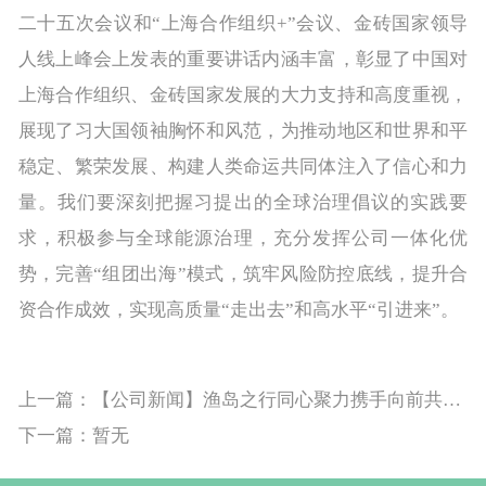
二十五次会议和“上海合作组织+”会议、金砖国家领导
人线上峰会上发表的重要讲话内涵丰富，彰显了中国对
上海合作组织、金砖国家发展的大力支持和高度重视，
展现了习大国领袖胸怀和风范，为推动地区和世界和平
稳定、繁荣发展、构建人类命运共同体注入了信心和力
量。我们要深刻把握习提出的全球治理倡议的实践要
求，积极参与全球能源治理，充分发挥公司一体化优
势，完善“组团出海”模式，筑牢风险防控底线，提升合
资合作成效，实现高质量“走出去”和高水平“引进来”。
上一篇：【公司新闻】渔岛之行同心聚力携手向前共赴明天——联合资信2025年度全员拓展活动圆满成功
下一篇：暂无