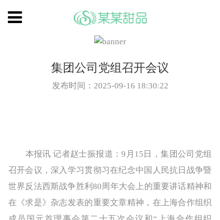
集团公司党组召开会议
发布时间：2025-09-16 18:30:22
本报讯 记者赵士振报道：9月15日，集团公司党组
召开会议，深入学习贯彻习在纪念中国人民抗日战争暨
世界反法西斯战争胜利80周年大会上的重要讲话精神和
在《求是》杂志发表的重要文章精神，在上海合作组织
成员国元首理事会第二十五次会议和“上海合作组织