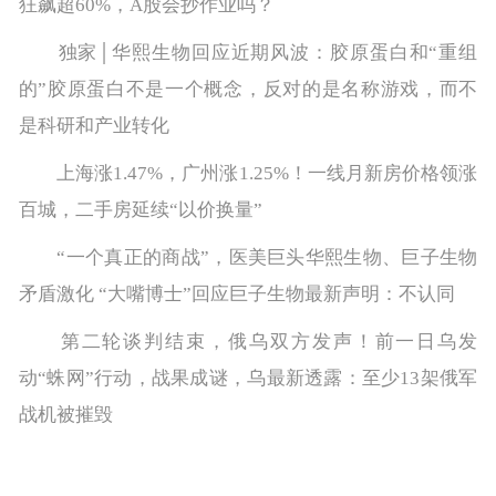
狂飙超60%，A股会抄作业吗？
独家│华熙生物回应近期风波：胶原蛋白和“重组
的”胶原蛋白不是一个概念，反对的是名称游戏，而不
是科研和产业转化
上海涨1.47%，广州涨1.25%！一线月新房价格领涨
百城，二手房延续“以价换量”
“一个真正的商战”，医美巨头华熙生物、巨子生物
矛盾激化 “大嘴博士”回应巨子生物最新声明：不认同
第二轮谈判结束，俄乌双方发声！前一日乌发
动“蛛网”行动，战果成谜，乌最新透露：至少13架俄军
战机被摧毁