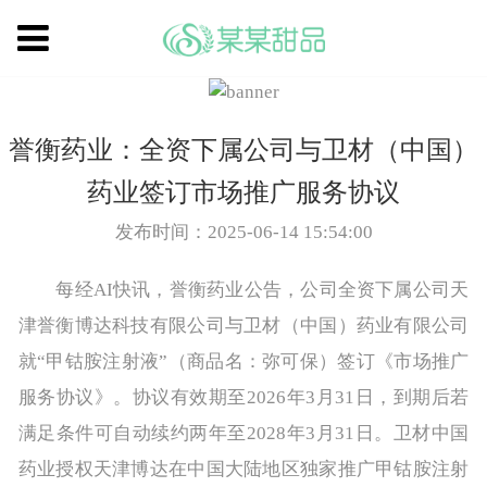
誉衡药业：全资下属公司与卫材（中国）
药业签订市场推广服务协议
发布时间：2025-06-14 15:54:00
每经AI快讯，誉衡药业公告，公司全资下属公司天
津誉衡博达科技有限公司与卫材（中国）药业有限公司
就“甲钴胺注射液”（商品名：弥可保）签订《市场推广
服务协议》。协议有效期至2026年3月31日，到期后若
满足条件可自动续约两年至2028年3月31日。卫材中国
药业授权天津博达在中国大陆地区独家推广甲钴胺注射